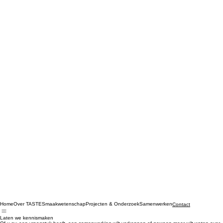
Home
Over TASTE
Smaakwetenschap
Projecten & Onderzoek
Samenwerken
Contact