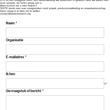
Laten we kennismaken
Of u nu een vraagstuk heeft, een samenwerking wilt verkennen of gewoon meer wilt weten over
onze aanpak, we horen graag van u.
Waar kunnen we u mee helpen?
TASTE denkt mee over vraagstukken rond smaak, productontwikkeling en smaakwetenschap.
Geen vraag is te klein om te stellen.
contact@tasteresearch.org
Naam
*
Organisatie
E-mailadres
*
Ik ben
Uw vraagstuk of bericht
*