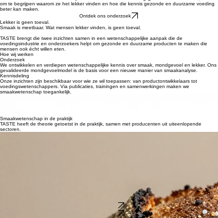
Over TASTE
Smaakwetenschap
Projecten & Onderzoek
Samenwerken
Contact
Home
Wat maakt iets lekker?
TASTE onderzoekt de wetenschap achter smaak. Niet om te begrijpen wat mensen eten, maar
om te begrijpen waarom ze het lekker vinden en hoe die kennis gezonde en duurzame voeding
beter kan maken.
Ontdek ons onderzoek
Lekker is geen toeval.
Smaak is meetbaar. Wat mensen lekker vinden, is geen toeval.
TASTE brengt die twee inzichten samen in een wetenschappelijke aanpak die de
voedingsindustrie en onderzoekers helpt om gezonde en duurzame producten te maken die
mensen ook écht willen eten.
Hoe wij werken
Onderzoek
We ontwikkelen en verdiepen wetenschappelijke kennis over smaak, mondgevoel en lekker. Ons
gevalideerde mondgevoelmodel is de basis voor een nieuwe manier van smaakanalyse.
Kennisdeling
Onze inzichten zijn beschikbaar voor wie ze wil toepassen: van productontwikkelaars tot
voedingswetenschappers. Via publicaties, trainingen en samenwerkingen maken we
smaakwetenschap toegankelijk.
Samenwerking
TASTE werkt samen met bedrijven, kennisinstellingen en studenten aan vraagstukken rond
smaak en productontwikkeling. Elk project verrijkt onze kennis en brengt de praktijk dichter bij de
wetenschap.
Smaakwetenschap in de praktijk
TASTE heeft de theorie getoetst in de praktijk, samen met producenten uit uiteenlopende
sectoren.
Agro-Food & Teelt
Appelrassen & Mondgevoel
Drankenindustrie
Bierclassificatie & Sensoren
Bakkerijsector
Zoutreductie &
Smaak
Ontdek hoe het mondgevoelmodel twee appelrassen van elkaar hielp onderscheiden en een
wetenschappelijk kader biedt voor de positionering van een nieuw ras op de markt.
Ontdek hoe TASTE het mondgevoelmodel inzette om 24 commerciële bieren objectief te
classificeren en aan te tonen dat smaak meetbaar is.