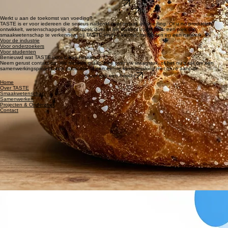
Ontdek hoe het mondgevoelmodel de bakkerijsector helpt om zout te reduceren zonder in te
leveren op smaak.
Lees meer
Lees meer
Lees meer
Bekijk alle projecten
Werkt u aan de toekomst van voeding?
TASTE is er voor iedereen die serieus nadenkt over smaak en voeding. Of u nu producten
ontwikkelt, wetenschappelijk onderzoek doet of als student zoekt naar een plek om
smaakwetenschap te verkennen, bij TASTE vindt u kennis, methoden en een netwerk.
Voor de industrie
Voor onderzoekers
Voor studenten
Benieuwd wat TASTE voor u kan betekenen?
Neem gerust contact op. We denken graag mee over uw vraagstuk, of het nu gaat om een
samenwerkingsproject, een publicatie of een eerste kennismaking met onze aanpak.
Stuur ons een bericht
Home
Over TASTE
Smaakwetenschap
Samenwerken
Projecten & Onderzoek
Contact