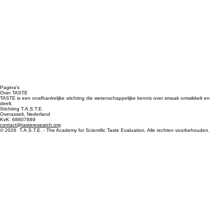
Pagina's
Over TASTE
TASTE is een onafhankelijke stichting die wetenschappelijke kennis over smaak ontwikkelt en
deelt.
Stichting T.A.S.T.E.
Overasselt, Nederland
KvK: 68807889
contact@tasteresearch.org
© 2026 T.A.S.T.E. - The Academy for Scientific Taste Evaluation. Alle rechten voorbehouden.