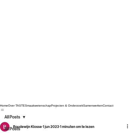
Home
Over TASTE
Smaakwetenschap
Projecten & Onderzoek
Samenwerken
Contact
All Posts