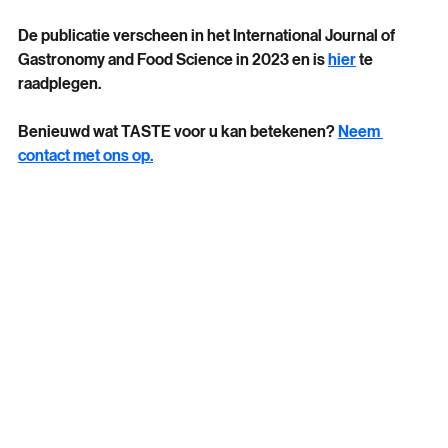
kan helpen het bier te vinden dat bij hun voorkeur past. 
De publicatie verscheen in het International Journal of 
Gastronomy and Food Science in 2023 en is 
hier
 te 
raadplegen.
Benieuwd wat TASTE voor u kan betekenen? 
Neem 
contact met ons op.