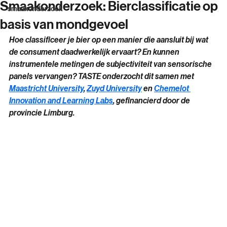
Boudewijn Klosse
1 jun 2023
1 minuten om te lezen
All Posts
Smaakonderzoek: Bierclassificatie op
smaakonderzoek
basis van mondgevoel
Hoe classificeer je bier op een manier die aansluit bij wat 
de consument daadwerkelijk ervaart? En kunnen 
instrumentele metingen de subjectiviteit van sensorische 
panels vervangen? TASTE onderzocht dit samen met 
Maastricht University
, 
Zuyd University
 en 
Chemelot 
Innovation and Learning Labs
, gefinancierd door de 
provincie Limburg.