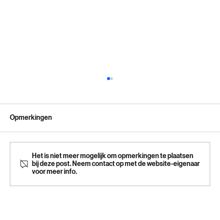
Opmerkingen
Het is niet meer mogelijk om opmerkingen te plaatsen
bij deze post. Neem contact op met de website-eigenaar
voor meer info.
Zoutreductie in brood zonder smaak in te
leveren