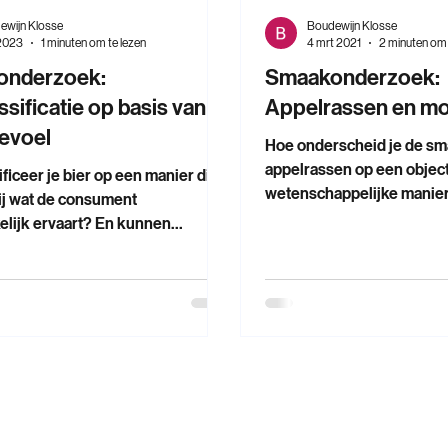
ewijn Klosse
Boudewijn Klosse
 2023
1 minuten om te lezen
4 mrt 2021
2 minuten om 
onderzoek:
Smaakonderzoek:
ssificatie op basis van
Appelrassen en m
evoel
Hoe onderscheid je de sm
appelrassen op een object
ficeer je bier op een manier die
wetenschappelijke manier
bij wat de consument
betekent dat voor de posi
lijk ervaart? En kunnen
nieuw ras op de markt? T
tele metingen de subjectiviteit
mondgevoelmodel voor het
rische panels vervangen?
appels in samenwerking 
derzocht dit samen met
Europese topkweker in fru
t University, Zuyd University en
vraag van de kweker Een
Innovation and Learning Labs,
topkweker in fruitveredel
erd door de provincie Limburg.
twee veelbelovende appel
van het smaakonderzoek Bier is