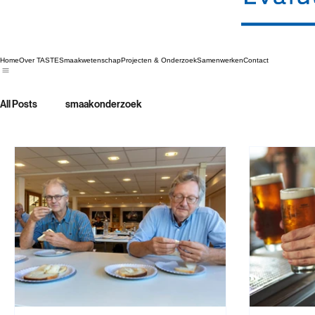
Home
Over TASTE
Smaakwetenschap
Projecten & Onderzoek
Samenwerken
Contact
All Posts
smaakonderzoek