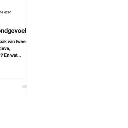
te lezen
ondgevoel
aak van twee
ieve,
? En wat
tionering van een
ASTE paste het
 eerst toe op
met een Noord-
itveredeling. De
 Noord-Europese
ing ontwikkelde
rassen: één al