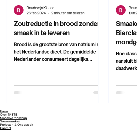
Boudewijn Klosse
Boud
26 feb 2024
2 minuten om te lezen
1 jun
Zoutreductie in brood zonder
Smaak
smaak in te leveren
Biercla
mondg
Brood is de grootste bron van natrium in
het Nederlandse dieet. De gemiddelde
Hoe classi
Nederlander consumeert dagelijks
aansluit 
aanzienlijk meer zout dan de WHO
daadwerke
aanbeveelt. De bakkerijsector nam de
instrumen
uitdaging aan om dat te veranderen.
van senso
TASTE was daarin een inhoudelijke
TASTE on
partner, betrokken bij de smaaktechnische
Maastrich
onderbouwing en de uitvoering van de
Chemelot 
sensorische beoordelingen. De vraag Het
Home
gefinanci
Over TASTE
project Bakkerszout 2.0, een initiatief van
Smaakwetenschap
De vraag 
Samenwerken